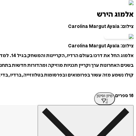
אלמוג הירש
צילום: Carolina Margut Ayala
צילום: Carolina Margut Ayala
אלמוג החל את דרכו בעולם הרדיו, הקריינות והמשחק בגיל 14. למד משחק בבית הספר הגבוה לאמנויות הבמה ״בית צבי״.
בשנים האחרונות ערך וקריין תכניות מוזיקה ומהדורות חדשות בתחנו
קולו נשמע מזה עשור בפרומואים ובפרסומות בטלווזייה, ברדיו, בדי
16 ספרים
מיון וסינון