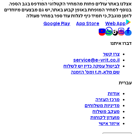
 באתר עולים פחות מהמחיר הקטלוגי המודפס בגב הספר.
 למחיר המופחת באופן קבוע באתר, יש גם מבצעים מיוחדים
מוגבל, כי תמיד כיף לגלות עוד ספר במחיר מעולה
Google Play
App Store
Web A
איתנו
צרו קשר
service@e-vrit.co.il
לביטול עסקה
כדין יש לשלוח
שם מלא, ת.ז ומס
'
הזמנה
ת
אודות
מרכז העזרה
מדיניות משלוחים
מעקב משלוח
מועדון לקוחות
איזור אישי