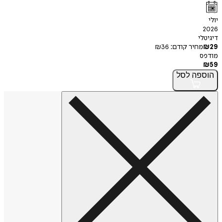
י
חיר קודם:
36
₪
פה
לסל