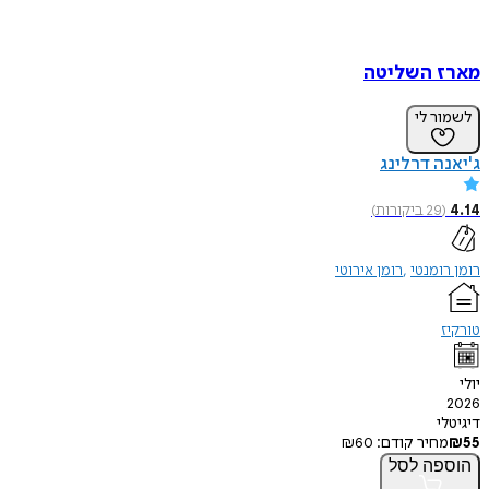
 השליטה
ר לי
ה דרלינג
29
ביקורות
)
ומנטי
רומן אירוטי
י
חיר קודם:
60
₪
פה
לסל