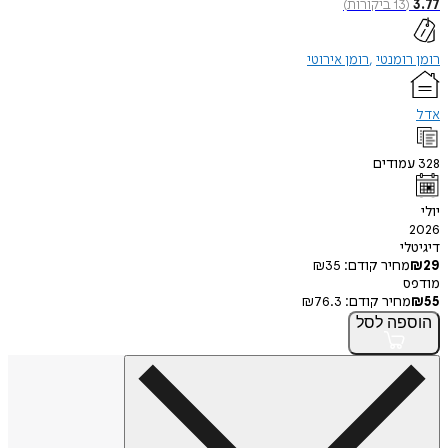
13
ביקורות
)
ומנטי
רומן אירוטי
ודים
י
חיר קודם:
35
₪
חיר קודם:
76.3
₪
פה
לסל