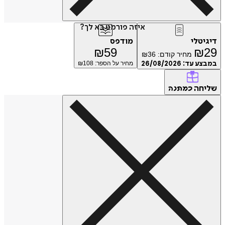
איזה פורמט בא לך?
טלי
מודפס
₪
59
₪
מחיר קודם:
36
₪
ע עד:
26/08/2026
מחיר על הספר: ₪
108
חה
כמתנה