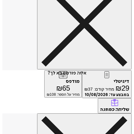
איזה פורמט בא לך?
טלי
מודפס
₪
65
₪
מחיר קודם:
37
₪
ע עד:
10/08/2026
מחיר על הספר: ₪
108
חה
כמתנה