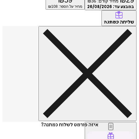
מחיר קודם:
36
₪
ע עד:
26/08/2026
מחיר על הספר: ₪
108
חה
כמתנה
איזה פורמט לשלוח כמתנה?