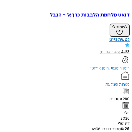
 מלחמת הלבבות כרך א' - הנבל
ר לי
נייט
(
43
ביקורות
)
ומנטי
רומן אירוטי
 שנוגעת
ודים
י
חיר קודם:
36
₪