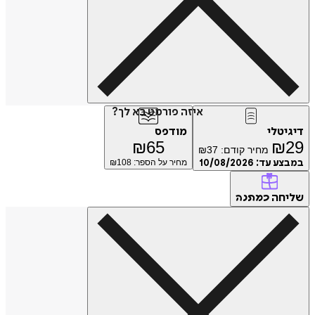
איזה פורמט בא לך?
טלי
מודפס
₪
65
₪
מחיר קודם:
37
₪
ע עד:
10/08/2026
מחיר על הספר: ₪
108
חה
כמתנה