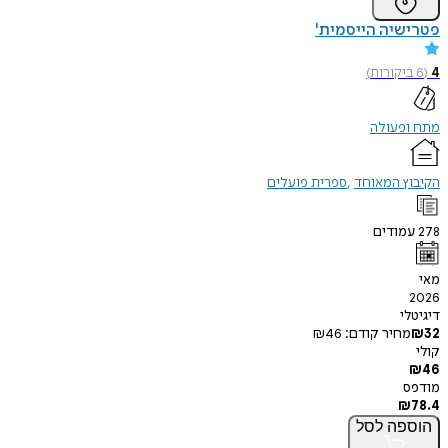
יה הייסמית'
יקורות
)
פעולה
ץ המאוחד
ספרית פועלים
ודים
י
חיר קודם:
46
₪
פה
לסל