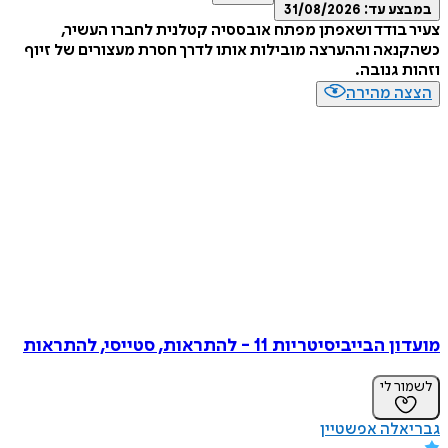
ע עד:
31/08/2026
בודד ושאפתן מפתח אובססיה קטלנית לחברו העשיר,
אה וההערצה מובילות אותו לדרך חסרת מעצורים של זיוף
 גנובה.
ה מהירה
יביסיטריות 11 - להתראות, סטייסי, להתראות
ר לי
אלה אפשטיין