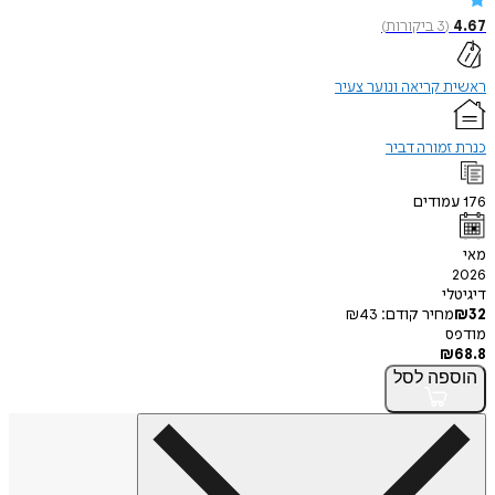
(
3
ביקורות
)
קריאה ונוער צעיר
מורה דביר
ודים
י
חיר קודם:
43
₪
פה
לסל