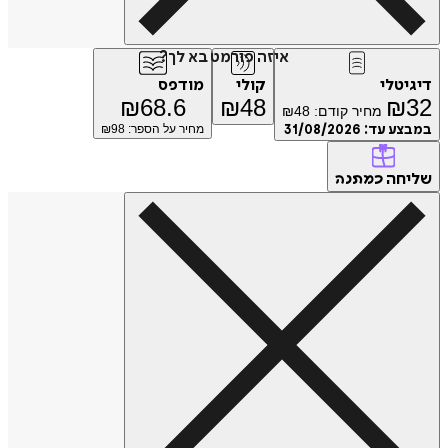
איזה פורמט בא לך?
טלי
קולי
מודפס
₪
68.6
₪
48
₪
מחיר קודם:
48
₪
ע עד:
31/08/2026
מחיר על הספר: ₪
98
חה
כמתנה