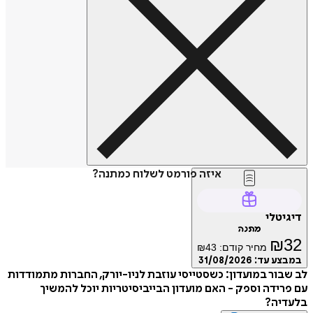
איזה פורמט לשלוח כמתנה?
טלי
מתנה
₪
מחיר קודם:
43
₪
ע עד:
31/08/2026
ור במועדון: כשסטייסי עוזבת לניו-יורק, החברות מתמודדות
ידה וספק - האם מועדון הבייביסיטריות יוכל להמשיך
יה?