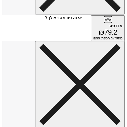
איזה פורמט בא לך?
פס
₪
79.
על הספר: ₪
99