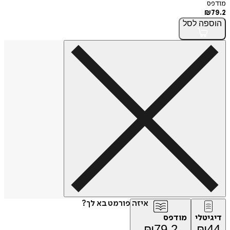
פה
לסל
איזה פורמט בא לך?
טלי
מודפס
₪
79.2
₪