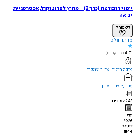
יומני רובורצח (כרך 2) - מחוץ לפרוטוקול, אסטרטגיית
ה
ר לי
 וולס
7
ביקורות
)
תרגום
מד"ב ופנטזיה
אופוס - מודן
ודים
י