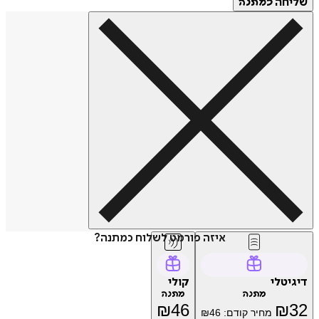
חה
כמתנה
איזה פורמט לשלוח כמתנה?
טלי
קולי
מתנה
מתנה
₪
46
₪
מחיר קודם:
46
₪