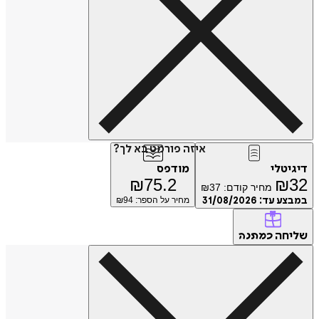
איזה פורמט בא לך?
טלי
מודפס
₪
75.2
₪
מחיר קודם:
37
₪
ע עד:
31/08/2026
מחיר על הספר: ₪
94
חה
כמתנה