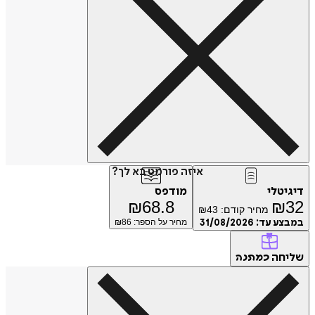
איזה פורמט בא לך?
טלי
מודפס
₪
68.8
₪
מחיר קודם:
43
₪
ע עד:
31/08/2026
מחיר על הספר: ₪
86
חה
כמתנה