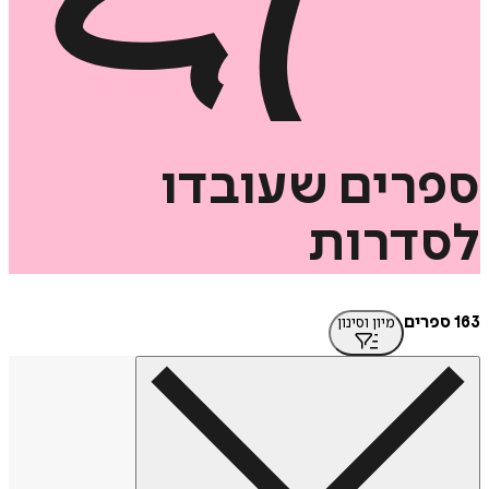
רים
שעובדו
דרות
מיון וסינון