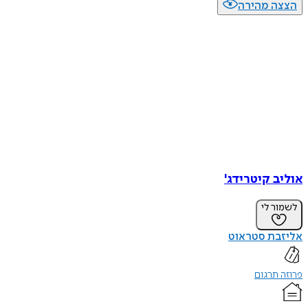
ה מהירה
ב קיטרידג'
ר לי
בת סטראוט
תרגום