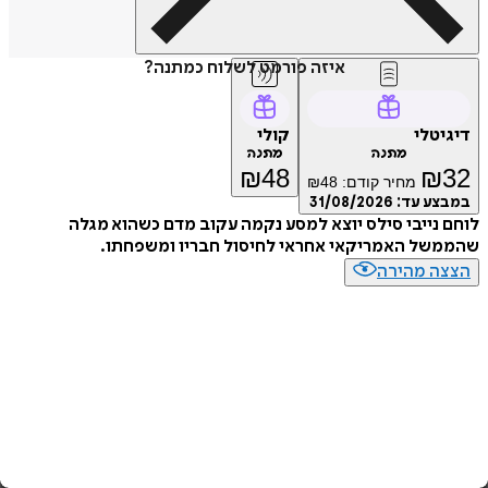
איזה פורמט לשלוח כמתנה?
טלי
קולי
מתנה
מתנה
₪
48
₪
מחיר קודם:
48
₪
ע עד:
31/08/2026
נייבי סילס יוצא למסע נקמה עקוב מדם כשהוא מגלה
של האמריקאי אחראי לחיסול חבריו ומשפחתו.
ה מהירה