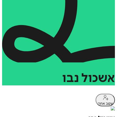
שכול
נבו
וב אחרי