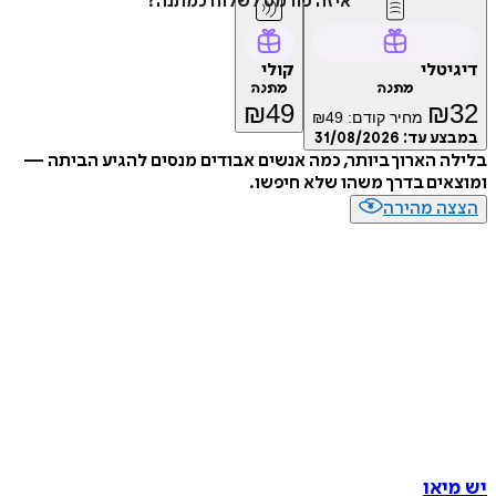
איזה פורמט לשלוח כמתנה?
יגיטלי
קולי
מתנה
מתנה
₪
49
₪
3
מחיר קודם:
49
₪
מבצע עד:
31/08/2026
ילה הארוך ביותר, כמה אנשים אבודים מנסים להגיע הביתה —
וצאים בדרך משהו שלא חיפשו.
צצה מהירה
 מיאו