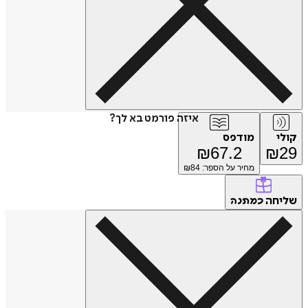
איזה פורמט בא לך?
ולי
מודפס
₪
67.2
₪
2
מחיר על הספר: ₪
84
ליחה
כמתנה