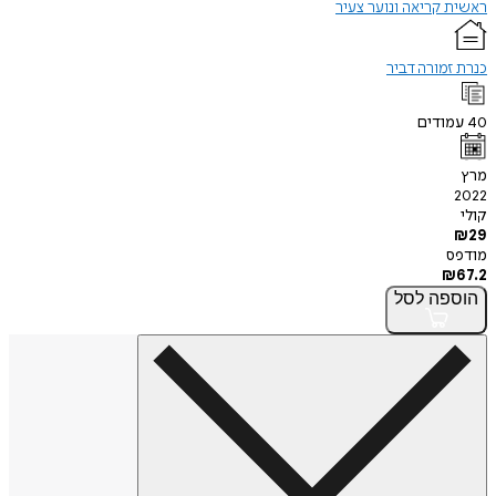
ית קריאה ונוער צעיר
ת זמורה דביר
עמודים
ץ
20
י
₪
פס
₪
6
וספה
לסל