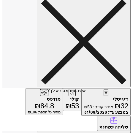
איזה פורמט בא לך?
יגיטלי
קולי
מודפס
₪
84.8
₪
53
₪
3
מחיר קודם:
53
₪
מבצע עד:
31/08/2026
מחיר על הספר: ₪
106
ליחה
כמתנה