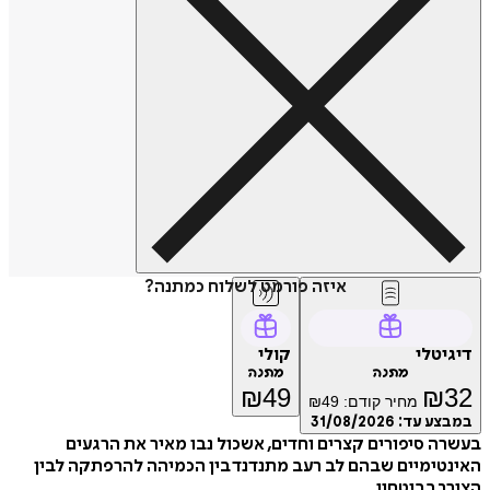
איזה פורמט לשלוח כמתנה?
יגיטלי
קולי
מתנה
מתנה
₪
49
₪
3
מחיר קודם:
49
₪
מבצע עד:
31/08/2026
רה סיפורים קצרים וחדים, אשכול נבו מאיר את הרגעים
ינטימיים שבהם לב רעב מתנדנד בין הכמיהה להרפתקה לבין
רך בביטחון.