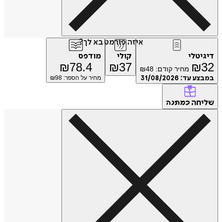
איזה פורמט בא לך?
יגיטלי
קולי
מודפס
₪
78.4
₪
37
₪
3
מחיר קודם:
48
₪
מבצע עד:
31/08/2026
מחיר על הספר: ₪
98
ליחה
כמתנה