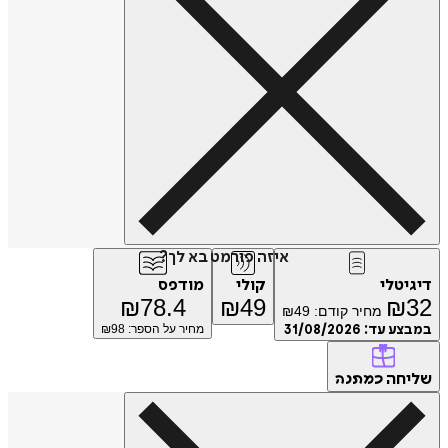
איזה פורמט בא לך?
יגיטלי
קולי
מודפס
₪
78.4
₪
49
₪
3
מחיר קודם:
49
₪
מבצע עד:
31/08/2026
מחיר על הספר: ₪
98
ליחה
כמתנה