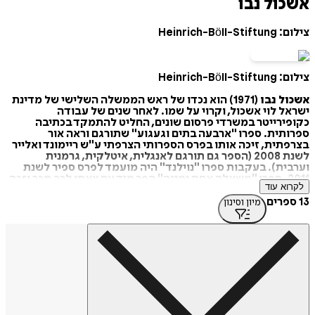
כול נבו
Heinrich-Böll-Stift
Heinrich-Böll-Stift
כול נבו
(1971) הוא נכדו של ראש הממשלה השלישי של מדינת
אל לוי אשכול, וקרוי על שמו. לאחר שנים של עבודה
ופירייטר במשרדי פרסום שונים, החליט להתמקד בכתיבה
רותית. ספרו "ארבעה בתים וגעגוע" שתורגם וראה אור
פתית, זיכה אותו בפרס הספרותי הצרפתי ע"ש ריימונד ואלייר
לשנת 2008 (הספר גם תורגם לאנגלית, איטלקית, גרמנית
רבית). בעקבות ספרו "נוילנד" היה מועמד לפרס ספיר לשנת
2011. ספרו "משאלה אחת ימינה" הפך מיד עם צאתו לרב מכר וזכה
רוא עוד
רס הזהב ובפרס הפלטינה של התאחדות הוצאות הספרים.
ב-2014 זכה בפרס סטימצקי על ספרו "המקווה האחרון בסיביר".
מיון וסינון
ספרים נוספים פרי עטו: "שלוש קומות", זמורה-ביתן, 2015,
"הראיון האחרון", זמורה-ביתן, 2018, "גבר נכנס בפרדס",
תן, 2021, "לב רעב", זמורה ביתן, 2023.
ו מנחה סדנאות כתיבה עם המשוררת אורית גידלי והרצה בעבר
בצלאל".
ר: ויקיפדיה
https://tinyurl.com/yx9kj3