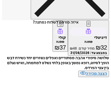
איזה פורמט לשלוח כמתנה?
יגיטלי
קולי
מתנה
מתנה
₪
37
₪
3
מחיר קודם:
48
₪
מבצע עד:
31/08/2026
ושה סיפורי אהבה מסתוריים ואפלים נשזרים יחד כשירח דבש
ך לסיוט, רופא נמשך באופן בלתי נשלט למתמחה, ואיש נעלם
 עצי הפרדס.
צצה מהירה