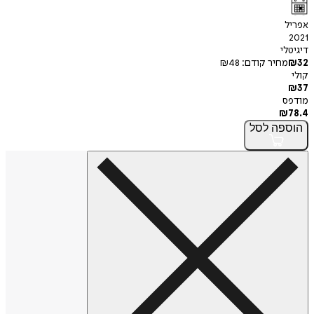
יל
2
יטלי
₪
מחיר קודם:
48
₪
י
₪
פס
₪
7
וספה
לסל