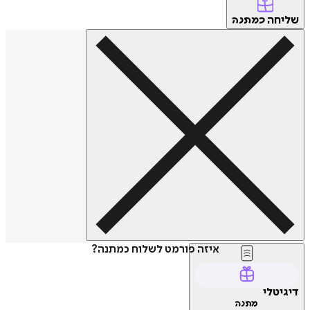
חה
כמתנה
איזה פורמט לשלוח כמתנה?
טלי
מתנה