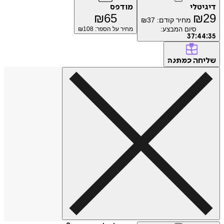
טלי
מודפס
₪
65
₪
מחיר קודם:
37
₪
סיום המבצע:
מחיר על הספר: ₪
108
37
:
4
חה
כמתנה