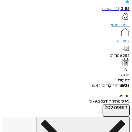
(
21
ביקורות
)
ומנטי
ה
ודים
י
חיר קודם:
44
₪
חיר קודם:
79.2
₪
פה
לסל