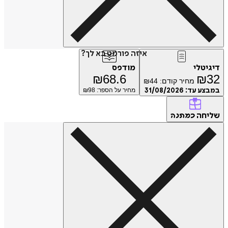
איזה פורמט בא לך?
טלי
מודפס
₪
68.6
₪
מחיר קודם:
44
₪
ע עד:
31/08/2026
מחיר על הספר: ₪
98
חה
כמתנה