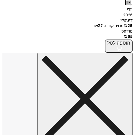
י
חיר קודם:
37
₪
פה
לסל