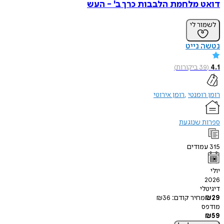
 מלחמת הלבבות כרך ב' - העש
ר לי
נייט
3
ביקורות
)
ומנטי
רומן אירוטי
 שנוגעת
ודים
י
חיר קודם:
36
₪