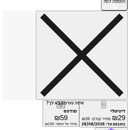
פה
לסל
איזה פורמט בא לך?
טלי
מודפס
₪
59
₪
מחיר קודם:
36
₪
ע עד:
26/08/2026
מחיר על הספר: ₪
108