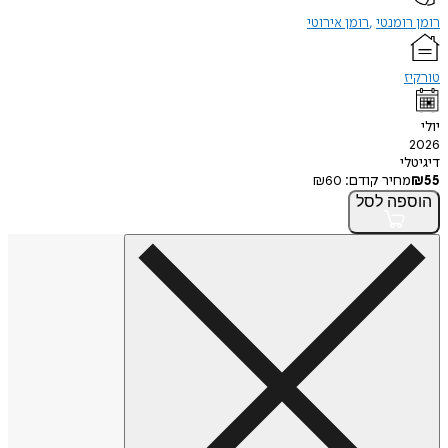
ומנטי
רומן אירוטי
י
חיר קודם:
60
₪
פה
לסל