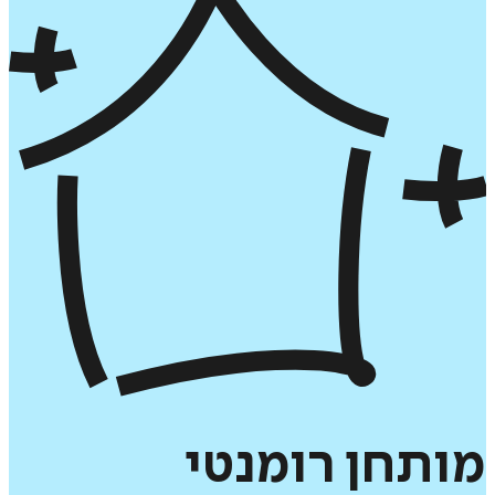
תחן
רומנטי