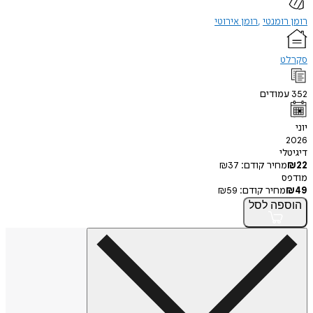
ומנטי
רומן אירוטי
ודים
י
חיר קודם:
37
₪
חיר קודם:
59
₪
פה
לסל