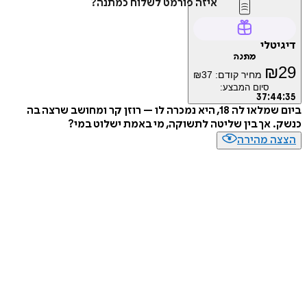
איזה פורמט לשלוח כמתנה?
טלי
מתנה
₪
מחיר קודם:
37
₪
סיום המבצע:
37
:
4
ביום שמלאו לה 18, היא נמכרה לו – רוזן קר ומחושב שרצה בה
 אך בין שליטה לתשוקה, מי באמת ישלוט במי?
ה מהירה