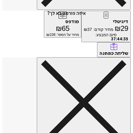
איזה פורמט בא לך?
טלי
מודפס
₪
65
₪
מחיר קודם:
37
₪
סיום המבצע:
מחיר על הספר: ₪
108
37
:
4
חה
כמתנה