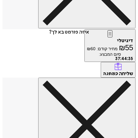
איזה פורמט בא לך?
טלי
₪
מחיר קודם:
60
₪
סיום המבצע:
37
:
4
חה
כמתנה