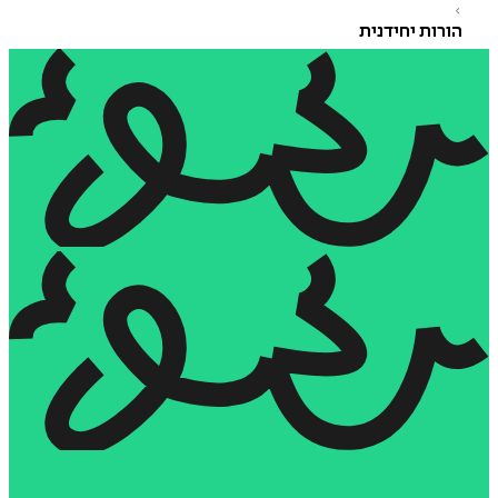
רות יחידנית