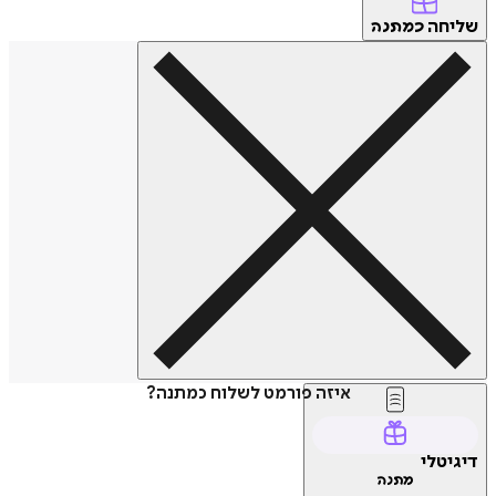
חה
כמתנה
איזה פורמט לשלוח כמתנה?
טלי
מתנה