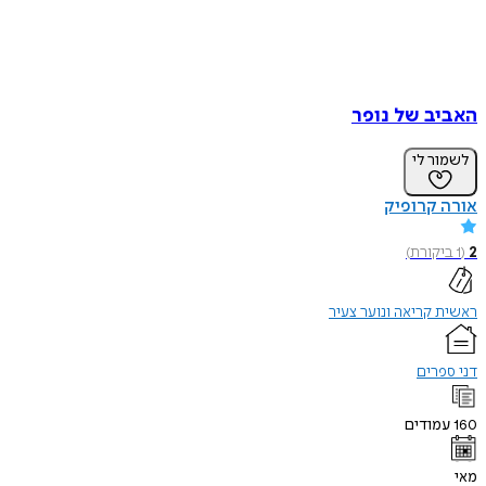
ב של נופר
ר לי
קרופיק
קורת
)
קריאה ונוער צעיר
רים
ודים