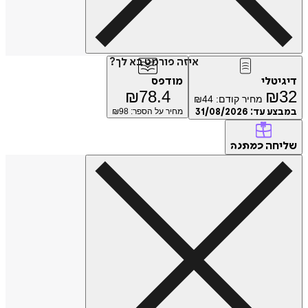
איזה פורמט בא לך?
טלי
מודפס
₪
78.4
₪
מחיר קודם:
44
₪
ע עד:
31/08/2026
מחיר על הספר: ₪
98
חה
כמתנה