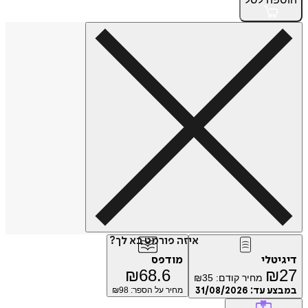
איזה פורמט בא לך?
טלי
מודפס
₪
68.6
₪
מחיר קודם:
35
₪
ע עד:
31/08/2026
מחיר על הספר: ₪
98