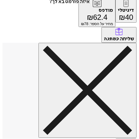
איזה פורמט בא לך?
טלי
מודפס
₪
62.4
₪
מחיר על הספר: ₪
78
חה
כמתנה