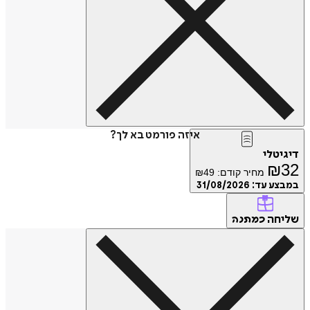
איזה פורמט בא לך?
טלי
₪
מחיר קודם:
49
₪
ע עד:
31/08/2026
חה
כמתנה