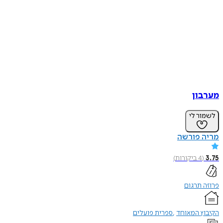
ון
ר לי
 פורשה
4
ביקורות
)
תרגום
ץ המאוחד
ספרית פועלים