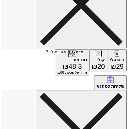
איזה פורמט בא לך?
טלי
קולי
מודפס
₪
48.3
₪
20
₪
מחיר על הספר: ₪
69
חה
כמתנה