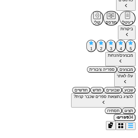
דיגיטלי
מודפס
קולי
ביקורות
1
2
3
4
5
מבצעים/הנחות
מבצעים
ספרייה ציבורית
עלו לאתר
שבוע
שבועיים
חודש
חודשיים
להציג בתוצאות ספרים שכבר קנית?
תציגו
תסתירו
›
34
ספרים