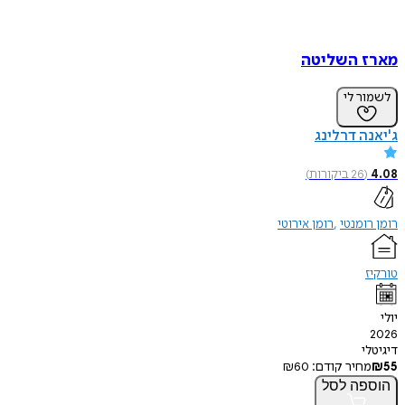
 השליטה
ר לי
ה דרלינג
(
26
ביקורות
)
ומנטי
רומן אירוטי
י
חיר קודם:
60
₪
פה
לסל