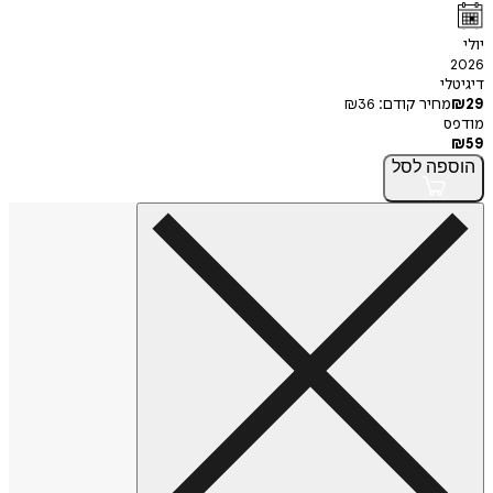
י
חיר קודם:
36
₪
פה
לסל