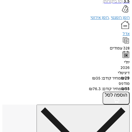
1
ביקורות
)
ומנטי
רומן אירוטי
ודים
י
חיר קודם:
35
₪
חיר קודם:
76.3
₪
פה
לסל