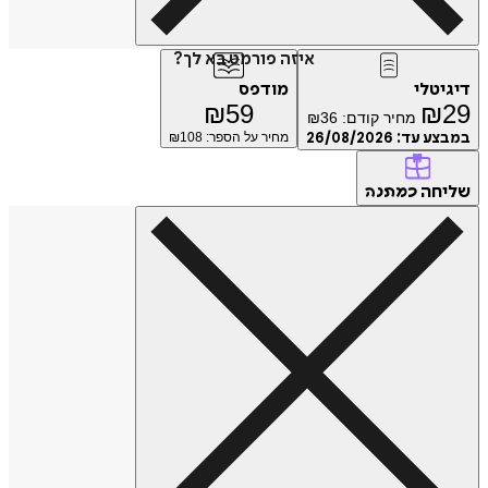
איזה פורמט בא לך?
טלי
מודפס
₪
59
₪
מחיר קודם:
36
₪
ע עד:
26/08/2026
מחיר על הספר: ₪
108
חה
כמתנה