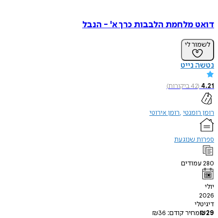
 מלחמת הלבבות כרך א' - הנבל
ר לי
נייט
42
ביקורות
)
ומנטי
רומן אירוטי
 שנוגעת
ודים
י
חיר קודם:
36
₪