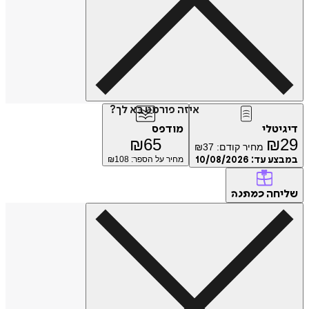
איזה פורמט בא לך?
טלי
מודפס
₪
65
₪
מחיר קודם:
37
₪
ע עד:
10/08/2026
מחיר על הספר: ₪
108
חה
כמתנה