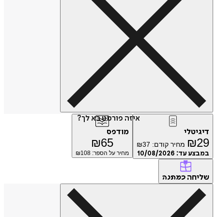
איזה פורמט בא לך?
טלי
מודפס
₪
65
₪
מחיר קודם:
37
₪
ע עד:
10/08/2026
מחיר על הספר: ₪
108
חה
כמתנה