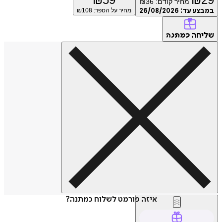
מחיר קודם:
36
₪
ע עד:
26/08/2026
מחיר על הספר: ₪
108
חה
כמתנה
איזה פורמט לשלוח כמתנה?