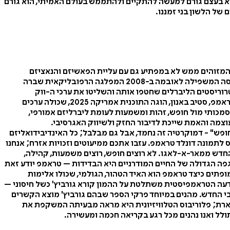
וא בעצם גורם למעשה להתקיים ולהתממש בעולם האמיתי, הוא גורם
של הלשון בני זמננו.
המזוהים ממש לא במפתיע גם עם עליית הפאשיזם והנאציזם
באירופה. כאן טראמפ מייצג את הניצחון המוחלט של הכוחות השמרנים על הכוחות הליברלים באמריקה. גורביץ' מתאר איך בעקבות התבוסה המשפילה לאובמה ב-2008 המפלגה הרפובליקאית שברה
יציל את האומה מציפורני הטרוריסטים הליברלים שחטפו אותה והשליטו את ערכי ה-ווק
הרקובים של רב תרבותיות ופלורליזם. את עקבות תורתו מעוררת החלחלה של היידגר ניתן למצוא בכתבי האידיאולוג המשפיע ביותר על טראמפ, סטיב באנון, הוגה התוכנית אמריקה 2025, שכולה ערכים
 סמכותי מול חופש, זהות ומשמעות לעומת ליברליזם אמורפי,
וצמה והאמת שייכת לדיבור החזק ולשיווק האגרסיבי.
ופש" - דמוקרטיה זה נחמד, אבל גם מבלבל; כל האינדיבידואליזם
ס לתמונה דונלד טראמפ. עזבו אתכם ממיעוטים וזכויות אזרח; אנחנו
 החדש ממאר-א-לאגו. לא רוצים חופש, רוצים משמעות, קהילה,
גפה הגדולה של החיים המודרניים היא הבדידות – טראמפ יודע זאת
מופתים כיצד טראמפ הוא האיד הטהור, הגולמי, שכולו אלימות
ודעה הטראמפיסטית משתלטת על ההמון קורא גורביץ' כשל חיסוני –
 החדש. מהנים במיוחד פרקי הספר שבהם גורביץ' מוצא הקשרים
ארת; פלוריבוס הטלוויזיונית היא מראה מבעיתה המשקפת את