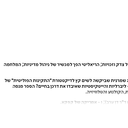
צדק וזכויות; הריאליטי הפך למכשיר של ניהול מדיניות; המלחמה
יה שמרנית שביקשה לשים קץ לדיקטטורת "התקינות הפוליטית" של
- ליברליות והייטקיסטיות שאיבדו את דרכן בחיים? הספר מנסה
הקולנוע והטלוויזיה.
ד"ר דן ערב); ו -
אמריקה של קפקא
.
הנאצית
.