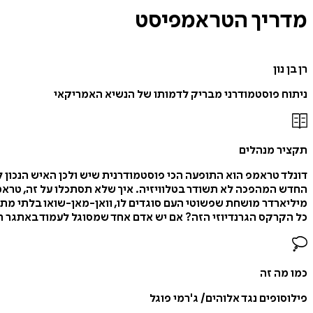
מדריך
הטראמפיסט
רן בן נון
ניתוח פוסטמודרני מבריק לדמותו של הנשיא האמריקאי
תקציר מנהלים
דונלד טראמפ הוא התופעה הכי פוסטמודרנית שיש ולכן האיש הנכון לנ
החדש המהפכה לא תשודר בטלוויזיה. איך שלא תסתכלו על זה, טראמפ 
מיליארדר מושחת שפשוטי העם סוגדים לו, וואן-מאן-שואו בלתי מתכ
כל הקרקס הגרנדיוזי הזה? אם יש אדם אחד שמסוגל לעמוד באתגר הבל
כמו מה זה
פילוסופים נגד אלוהים/ ג'רמי פוגל