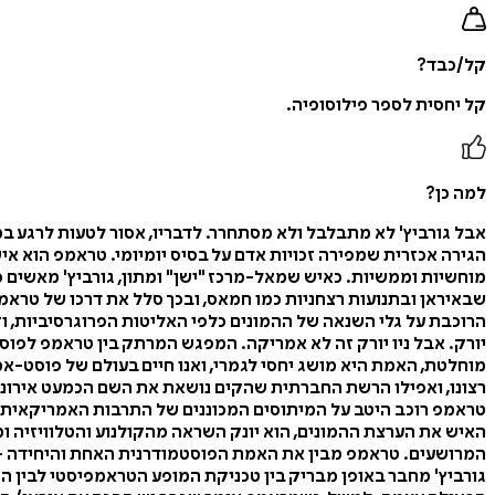
קל/כבד?
קל יחסית לספר פילוסופיה.
למה כן?
אבל גורביץ' לא מתבלבל ולא מסתחרר. לדבריו, אסור לטעות לרגע
הגירה אכזרית שמפירה זכויות אדם על בסיס יומיומי. טראמפ הוא א
מוחשיות וממשיות. כאיש שמאל-מרכז "ישן" ומתון, גורביץ' מאשים
שבאיראן ובתנועות רצחניות כמו חמאס, ובכך סלל את דרכו של טראמ
הרוכבת על גלי השנאה של ההמונים כלפי האליטות הפרוגרסיביות, וזה
יורק. אבל ניו יורק זה לא אמריקה. המפגש המרתק בין טראמפ לפוס
מוחלטת, האמת היא מושג יחסי לגמרי, ואנו חיים בעולם של פוסט-
רצונו, ואפילו הרשת החברתית שהקים נושאת את השם הכמעט אירוני 
טראמפ רוכב היטב על המיתוסים המכוננים של התרבות האמריקאית – ה
האיש את הערצת ההמונים, הוא יונק השראה מהקולנוע והטלוויזיה 
המרושעים. טראמפ מבין את האמת הפוסטמודרנית האחת והיחידה – ה
גורביץ' מחבר באופן מבריק בין טכניקת המופע הטראמפיסטי לבין ה