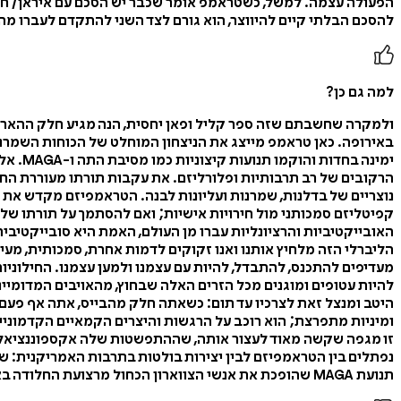
הפעולה עצמה. למשל, כשטראמפ אומר שכבר יש הסכם עם איראן/ חמא
להסכם הבלתי קיים להיווצר, הוא גורם לצד השני להתקדם לעברו מהר 
למה גם כן?
ולמקרה שחשבתם שזה ספר קליל ופאן יחסית, הנה מגיע חלק ההארד
ימינה
נוצריים של בדלנות, שמרנות ועליונות לבנה. הטראמפיזם מקדש את ה
קפיטליזם סמכותני מול חירויות אישיות; ואם להסתמך על תורתו של 
האובייקטיביות והרציונליות עברו מן העולם, האמת היא סובייקטיבי
הליברלי הזה מלחיץ אותנו ואנו זקוקים לדמות אחרת, סמכותית, מעין 
מעדיפים להתכנס, להתבדל, להיות עם עצמנו ולמען עצמנו. החילוניו
להיות עטופים ומוגנים מכל הזרים האלה שבחוץ, מהאויבים המדומיי
היטב ומנצל זאת לצרכיו עד תום: כשאתה חלק מהבייס, אתה אף פעם לא
ומיניות מתפרצת; הוא רוכב על הרגשות והיצרים הקמאיים הקדמוניי
זו מגפה שקשה מאוד לעצור אותה, שההתפשטות שלה אקספוננציאלית
נפתלים בין הטראמפיזם לבין יצירות בולטות בתרבות האמריקנית: 
תנועת MAGA שהופכת את אנשי הצווארון הכחול מרצועת החלודה באמריקה להמון של זומבים צמאי דם. הפילוסוף נותן לדמיון שלו להשתולל ואנו נהנים מכל רגע בקריאה חכמה ומעשירה.