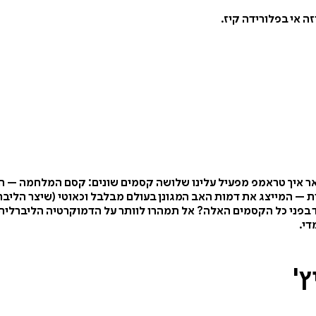
 אי בפלורידה קיז.
תאר איך טראמפ מפעיל עלינו שלושה קסמים שונים: קסם המלחמה – ה
– המייצג את דמות האב המגונן בעולם מבלבל וכאוטי (שיצר הליבר
וד בפני כל הקסמים האלה? אל תמהרו לוותר על הדמוקרטיה הליברלית
די.
ץ'