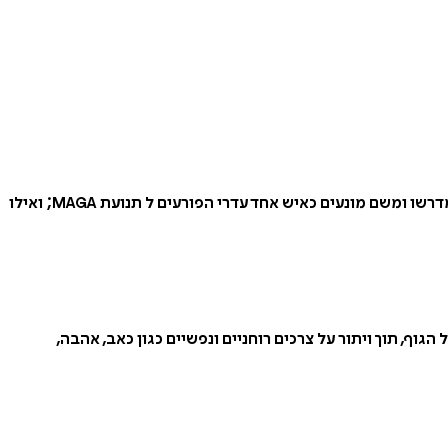
יש כאן שני כותבים אורחים מעולים: עודד יניב שטראוס מתאר את טראמפ כיציר הרשתות החברתיות, שם עולה ופורחת הפוסט אמת מבית מדרשו ומשם מונעים כאיש אחד עדרי הפורעים ל תנועת MAGA; ואילו
הגוף, תוך ויתור על צרכים רוחניים ונפשיים כגון כאב, אהבה,