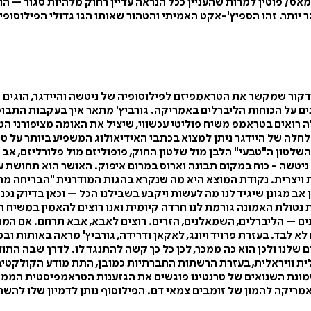
ס/ פוטין למרות שהעניין ככל הנראה עדיין רחוק מלהיות סגור – ה
יותר. זהו הספיץ'-אקט האמיתי והטהור שאותו הגו גדולי הפילוסופים 
קור שמקשר את הטראמפיזם לפילוסופיה של ניטשה והיידגר, הוגים 
 בחדות והוקמו תנועות קיצוניות כמו מסיבת התה ו-MAGA. אלה רואים בטראמפ משיח פוליטי עכשווי, ש
שלטון ה"טבעי" הלבן מול שלטון החוק, פופוליזם מול פלורליזם, אב
ניטשה - כוח במקום תבונה וארוס במרום איפוק. האושר הוא תחושת ע
ת ויצרית. נקודת המוצא היא מה שנקרא בהגות המודרנית "הבריחה מח
אב מגונן שיגיד לנו מה לעשות ויקבע בשבילנו הכל – וכאן בדיוק נכנ
ת נטולת האמונה גורמת לנו חרדה קיומית ואנו רוצים להאמין במשיח
נים – הליברלים, השמאלנים, הזרים. רוצים לאבא, אבא תרחם. אם המ
 לבד. בעזרת פרויד ויונג, לאקאן ודרידה, גורביץ' מראה באותות וב
ם שלנו ולכן הוא כה ממכר, לכן כל כך קשה להתנגד לו. לדרך שבה הת
 וויראלית, בעזרת הרשתות החברתיות כמובן, התת מודע הקולקטיבי
שמונת השנואים של טרנטינו פוגשים את הגזענות הטראמפיסטית הממ