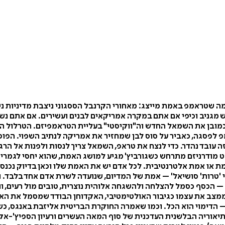
 במה שטראמפ באמת מייצג: מאחורי הקרנבל הססגוני ניצבת מדיניו
יש מגניב וכיפי אם אתם במקרה אמריקאים לבנים ועשירים. אם אתם נ
 כמובן את השמאל החדש וה"ווקיסטי" בעליית הטראמפיזם. הטרלול ה
פ לפסגה, כאביר על סוס לבן שמחזיר את אמריקה לנתיב השפוי. הפופ
 עובד נהדר. כדי לנצח את טראפ, השמאל צריך לנסות ולפנות אל הרגש
ט מודרניזם מתרחש כשגורביץ' מגיע למושג האמת, שהוא יחסי לגמרי 
אמת או אמת אלטרנטיבית. לכל אדם יש את האמת שלו וכאן בדיוק נכנ
'טרות' סושיאל' – אמת של המדיום, שנועדה לשרת אדם אחד בלבד. ו
כסף כסמל להצלחה ולהשגחה אלוהית נוצרית, טובים מול רעים, ווינרי
וממצב את עצמו כגיבור האולטימטיבי, האקדוחן הבודד שמסמל את הא
דימוי הוא הכל. וכמו שאמרה החוקרת הבריטית אליזבת באנגס, כשהל
תיאוריה הבלשנית העדכנית של סוף המאה העשרים ורעיון הספיץ'-אק