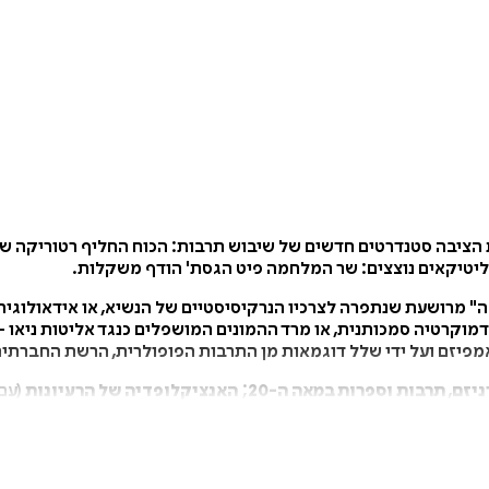
 הציבה סטנדרטים חדשים של שיבוש תרבות: הכוח החליף רטוריקה של 
ליטיקאים נוצצים: שר המלחמה פיט הגסת' הודף משקלות.
אה" מרושעת שנתפרה לצרכיו הנרקיסיסטיים של הנשיא, או אידאולוג
 דמוקרטיה סמכותנית, או מרד ההמונים המושפלים כנגד אליטות ניאו 
פיזם ועל ידי שלל דוגמאות מן התרבות הפופולרית, הרשת החברתית, 
ניזם
,
תרבות וספרות במאה ה-20
;
האנציקלופדיה של הרעיונות
(עם 
:
פני יאנוס
; ו
- המטפיזיקה של הגזע
,
מדע ואמונה בהשקפת העולם 
 תל אביב.