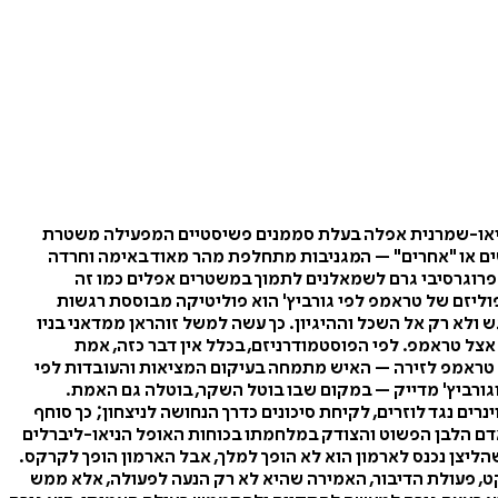
ת ניאו-שמרנית אפלה בעלת סממנים פשיסטיים המפעילה משטרת
שים או "אחרים" – המגניבות מתחלפת מהר מאוד באימה וחרדה
פרוגרסיבי גרם לשמאלנים לתמוך במשטרים אפלים כמו זה
וליזם של טראמפ לפי גורביץ' הוא פוליטיקה מבוססת רגשות
 ולא רק אל השכל וההיגיון. כך עשה למשל זוהראן ממדאני בניו
אצל טראמפ. לפי הפוסטמודרניזם, בכלל אין דבר כזה, אמת
ס טראמפ לזירה – האיש מתמחה בעיקום המציאות והעובדות לפי
גורביץ' מדייק – במקום שבו בוטל השקר, בוטלה גם האמת.
ם נגד לוזרים, לקיחת סיכונים כדרך הנחושה לניצחון; כך סוחף
דם הלבן הפשוט והצודק במלחמתו בכוחות האופל הניאו-ליברלים
יצן נכנס לארמון הוא לא הופך למלך, אבל הארמון הופך לקרקס.
ט, פעולת הדיבור, האמירה שהיא לא רק הנעה לפעולה, אלא ממש