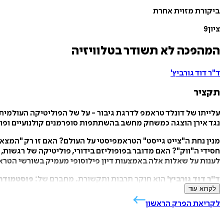
ביקורת מזוית אחרת
ציון
9
המהפכה לא תשודר בטלוויזיה
ד"ר דוד גורביץ'
תקציר
עלייתו של דונלד טראמפ לדרגת גיבור - על של הפוליטיקה העולמית
נגד אירן הוצגה כמשחק מחשב בהשתתפות סופרמנים קולנועיים ופו
מנין נחת ה"צייט גייסט" הטראמפיסטי על העולם? האם זו רק "המצ
חסידי ה"ווק"? האם מדובר בפופוליזם בידורי, פוליטיקה של רגשות,
לענות על שאלות אלה באמצעות דיון פילוסופי מעמיק בשורשי הטראמ
ד"ר דוד גורביץ'
הוא חוקר תרבות ותקשורת. מחברם של:
פוסטמודר
לקרוא עוד
ד"ר עמית ורשיצקי
הוא היסטוריון, סופר ופובליציסט, מחבר הספרים
לקריאת הפרק הראשון
עודד יניב שטראוס
הוא בעל תואר שני במדיה דיגיטלית, אוניברסיטת