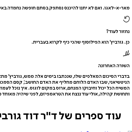
מאר-א-לאגו. ואם לא יתנו להיכנס נסתפק בסתם חופשה נחמדה באיזה
נחזור לעוד?
כן. גורביץ' הוא הפילוסוף שהכי כיף לקרוא בעברית.
השורה האחרונה
בדברי הסיכום המאלפים שלו, שנכתבו בימים אלה ממש, גורביץ' מ
הניטשיאני, שבו האדם הלוחם מחליף את האדם החושב; קסם הסמכות 
המשיח הכל יכול וחיבוקו המנחם, ארוס במקום לוגוס. איך נוכל לעמ
ותחושת קהילה, אולי עוד ננצח את הטראמפיזם, לפני שיהיה מאוחד מ
עוד ספרים של ד"ר דוד גורבי