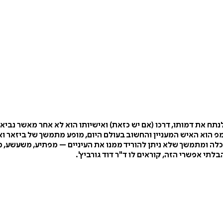
תח את דמותו, דרכו (אם יש כזאת) ואישיותו הוא לא אחר מאשר נביא ה
הוא האיש המעניין והחשוב בעולם היום, מופע מתמשך של ביזאר ואגו-
לה ומתמשך שלא ניתן להוריד ממנו את העיניים – מפתיע, משעשע, מ
תי אפשרי הזה, קוראים לו ד"ר דוד גורביץ'.