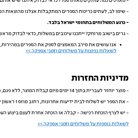
- מזמינים כמה עותקים מאותו ספר? כדאי לבדוק איתנו שיש אותם
- שימו לב, לעתים כריכות הספרים המתקבלות אצלנו מהוצאות הס
- כרגע המשלוחים בתחומי ישראל בלבד.
- גרים בישוב מרוחק? ייתכנו עיכובים במשלוח, כדאי לבדוק מרא
אנו עושים את מירב המאמצים לספק את הספרים במהירות, ו
לשאלות נפוצות על משלוחים וזמני אספקה >>
מדיניות החזרות
- מוצר יוחזר לעברית בתוך 14 ימים מיום קבלת המוצר, ללא פגם, מבלי שנעשה בו שימוש.
- את הספר יש לשלוח לבית ידיעות אחרונות, רחוב מוזס 1 ראשון לציון, לידי עברית ספרים דיגיטליים, בעלות הלקוח.
- יש לצרף הוכחת רכישה - קבלה או הוכחה אחרת לעצם ביצוע הע
לשאלות נוספות על משלוחים וזמני אספקה >>