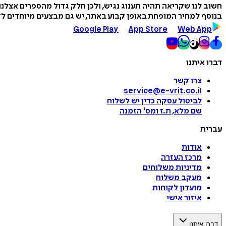
חשוב לנו שקריאה תהיה תענוג נגיש, ולכן חלק גדול מהספרים אצלנ
בנוסף למחיר המופחת באופן קבוע באתר, יש גם מבצעים מיוחדים לזמ
Google Play
App Store
Web App
דברו איתנו
צרו קשר
service@e-vrit.co.il
לביטול עסקה
כדין יש לשלוח
שם מלא, ת.ז ומס
'
הזמנה
עברית
אודות
מרכז העזרה
מדיניות משלוחים
מעקב משלוח
מועדון לקוחות
איזור אישי
דברו איתנו