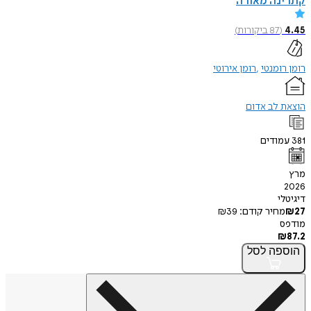
קתרינה מאורה
4.45
(
87
ביקורות
)
רומן רומנטי
רומן אירוטי
הוצאת לב אדום
381
עמודים
מרץ
2026
דיגיטלי
27
₪
מחיר קודם:
39
₪
מודפס
₪
87.2
הוספה
לסל