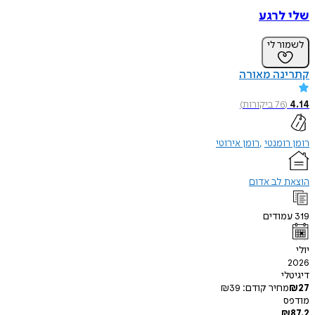
שלי לרגע
לשמור לי
קתרינה מאורה
4.14
(
76
ביקורות
)
רומן רומנטי
רומן אירוטי
הוצאת לב אדום
319
עמודים
יולי
2026
דיגיטלי
27
₪
מחיר קודם:
39
₪
מודפס
₪
87.2