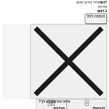
27
₪
מחיר קודם:
39
₪
מודפס
₪
87.2
הוספה
לסל
איזה פורמט בא לך?
דיגיטלי
מודפס