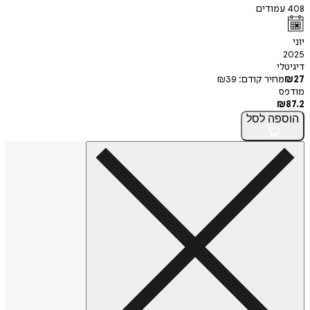
408
עמודים
יוני
2025
דיגיטלי
27
₪
מחיר קודם:
39
₪
מודפס
₪
87.2
הוספה
לסל