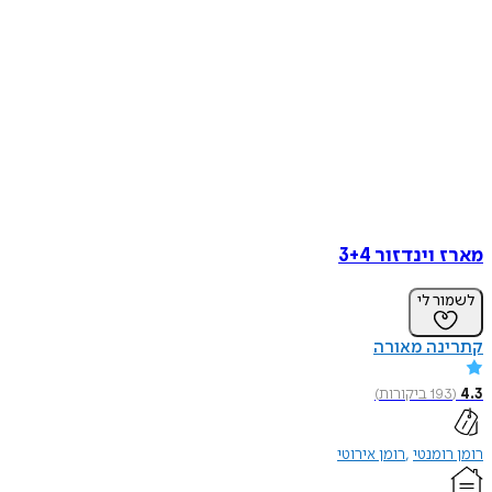
מארז וינדזור 3+4
לשמור לי
קתרינה מאורה
4.3
(
193
ביקורות
)
רומן רומנטי
רומן אירוטי