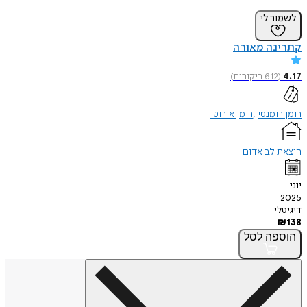
לשמור לי
קתרינה מאורה
4.17
(
612
ביקורות
)
רומן רומנטי
רומן אירוטי
הוצאת לב אדום
יוני
2025
דיגיטלי
₪
138
הוספה
לסל