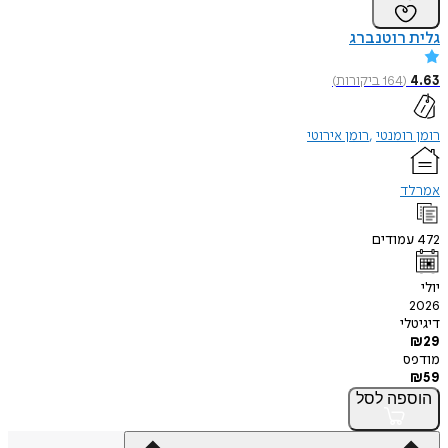
גלית רוטנברג
4.63
(
164
ביקורות
)
רומן רומנטי
רומן אירוטי
אמרלד
472
עמודים
יולי
2026
דיגיטלי
₪
29
מודפס
₪
59
הוספה
לסל