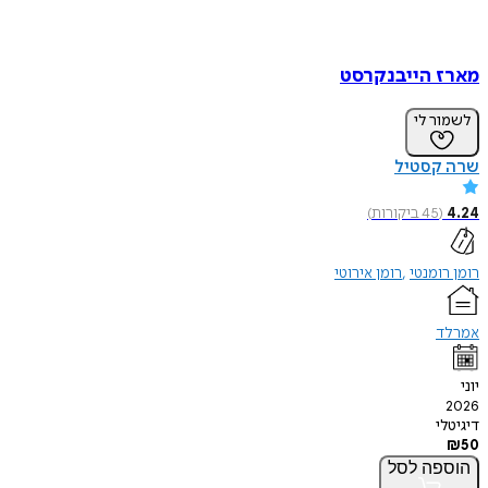
מארז הייבנקרסט
לשמור לי
שרה קסטיל
4.24
(
45
ביקורות
)
רומן רומנטי
רומן אירוטי
אמרלד
יוני
2026
דיגיטלי
₪
50
הוספה
לסל