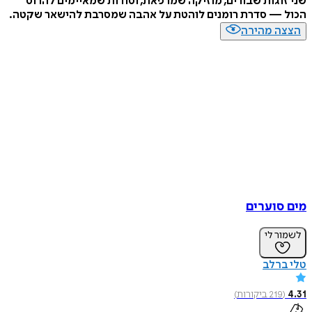
שני זוגות שבורים, מוזיקה שמרפאת, וסודות שמאיימים להרוס
הכול — סדרת רומנים לוהטת על אהבה שמסרבת להישאר שקטה.
הצצה מהירה
מים סוערים
לשמור לי
טלי ברלב
4.31
(
219
ביקורות
)