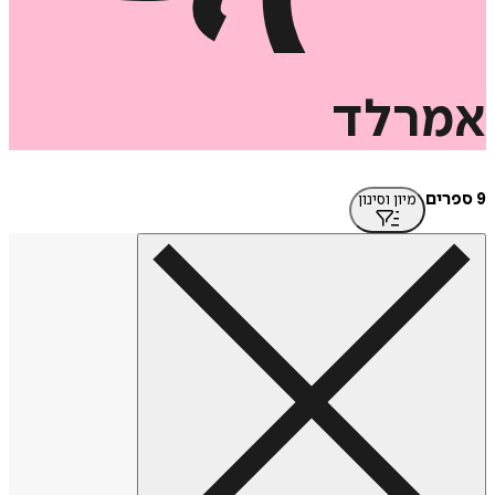
אמרלד
9 ספרים
מיון וסינון