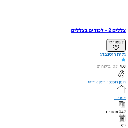
צללים 2 - לכודים בצללים
לשמור לי
גלית רוטנברג
4.6
(
103
ביקורות
)
רומן רומנטי
רומן אירוטי
אמרלד
347
עמודים
יוני