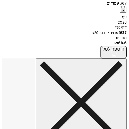
367
עמודים
יוני
2026
דיגיטלי
27
₪
מחיר קודם:
29
₪
מודפס
₪
68.6
הוספה
לסל