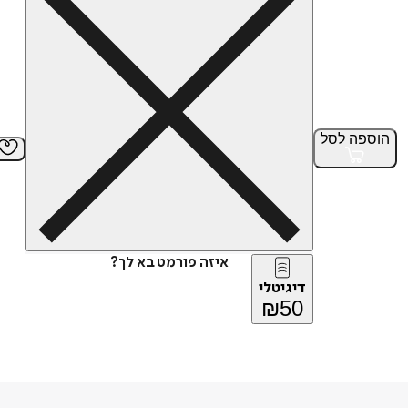
הוספה
לסל
איזה פורמט בא לך?
דיגיטלי
₪
50