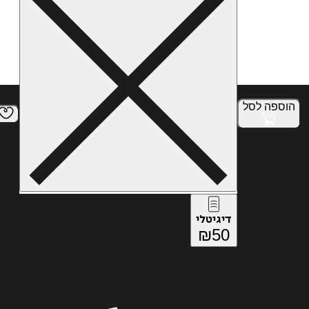
הוספה
לסל
איזה פורמט בא לך?
דיגיטלי
₪
50