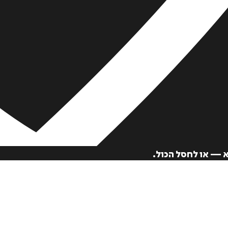
א — או לחסל הכול.