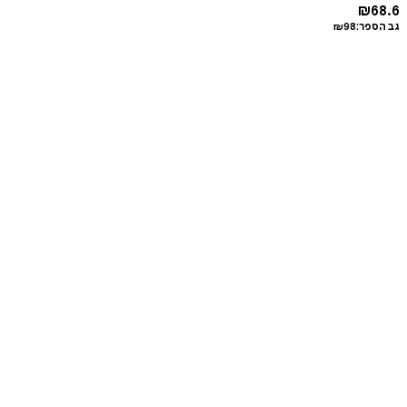
₪
68.6
גב הספר:
98
₪