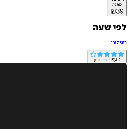
מתנה
₪
39
לפי שעה
רוני לורן
4.2
(
115
ביקורות)