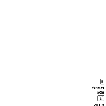
דיגיטלי
₪
39
מודפס