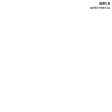
₪
81.6
גב הספר:
102
₪