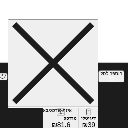
הוספה
לסל
איזה פורמט בא לך?
דיגיטלי
מודפס
₪
81.6
₪
39