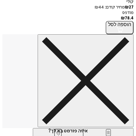
קולי
27
₪
מחיר קודם:
44
₪
מודפס
₪
78.4
הוספה
לסל
איזה פורמט בא לך?