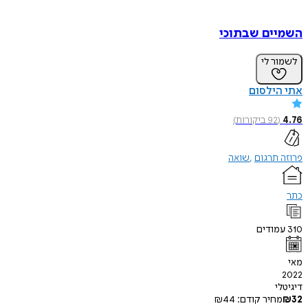
השמיים שבתוכי
לשמור לי
אתי הילסום
4.76
(
92
ביקורות
)
פרוזה תרגום
שואה
כתר
310
עמודים
מאי
2022
דיגיטלי
32
₪
מחיר קודם:
44
₪