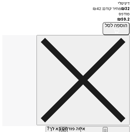
דיגיטלי
32
₪
מחיר קודם:
42
₪
מודפס
₪
59.2
הוספה
לסל
איזה פורמט בא לך?