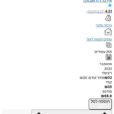
אילנה רודשבסקי
4.51
(
77
ביקורות
)
פרוזה מקור
שתים הוצאה לאור
255
עמודים
ספטמבר
2022
דיגיטלי
32
₪
מחיר קודם:
35
₪
קולי
₪
35
מודפס
₪
68.6
הוספה
לסל