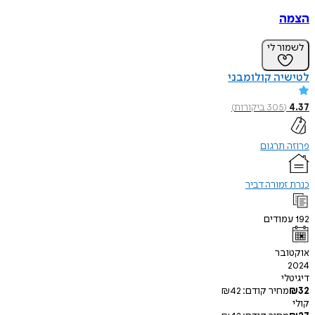
הצמה
לשמור לי
לטישיה קולומבני
4.37
(
305
ביקורות
)
פרוזה תרגום
כנרת זמורה דביר
192
עמודים
אוקטובר
2024
דיגיטלי
32
₪
מחיר קודם:
42
₪
קולי