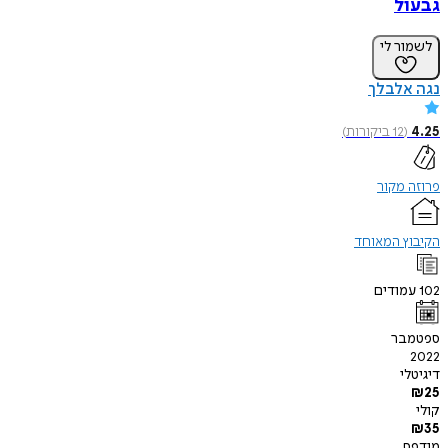
גבעול
לשמור לי
נגה אלבלך
4.25
(
12
ביקורות
)
פרוזה מקור
הקיבוץ המאוחד
102
עמודים
ספטמבר
2022
דיגיטלי
₪
25
קולי
₪
35
מודפס