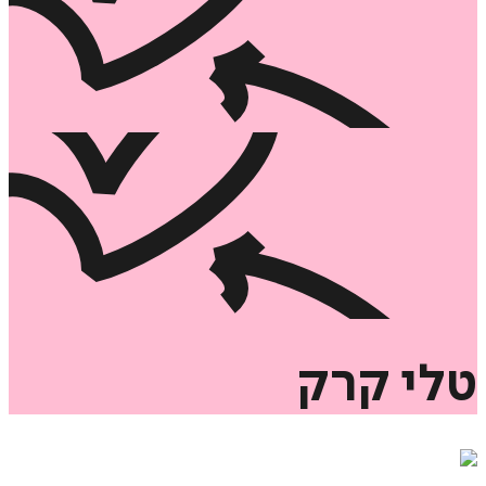
טלי
קרק