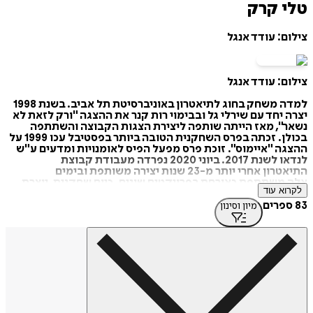
טלי קרק
צילום: עודד אנגל
צילום: עודד אנגל
למדה משחק בחוג לתיאטרון באוניברסיטת תל אביב. בשנת 1998
יצרה יחד עם שירלי גל ובבימוי רות קנר את ההצגה "ורק לזאת לא
נשאר", מאז הייתה שותפה ליצירת הצגות הקבוצה והשתתפה
בכולן. זכתה בפרס השחקנית הטובה ביותר בפסטיבל עכו 1999 על
ההצגה "איימוס". זוכת פרס מפעל הפיס לאומנויות ומדעים ע"ש
לנדאו לשנת 2017. ביוני 2020 נפרדה מעבודת קבוצת
התיאטרון אחרי יותר מ-23 שנות יצירה משותפת ובימים
אלה משתתפת כאורחת בפרויקטים שונים. כיום שחקנית, יוצרת
לקרוא עוד
עצמאית, אמנית קול,
83 ספרים
מיון וסינון
מלמדת משחק, יועצת אמנותית ומלווה תהליכי יצירה. מקליטה
באולפן הביתי ביצועים קוליים לספרים, שירים, וטקסטים מצוינים
באשר הם.