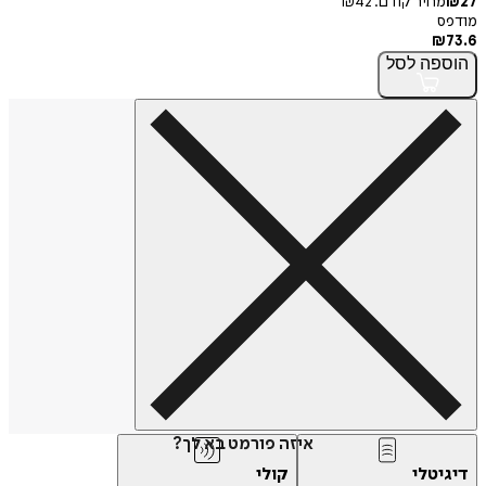
27
₪
מחיר קודם:
42
₪
מודפס
₪
73.6
הוספה
לסל
איזה פורמט בא לך?
דיגיטלי
קולי