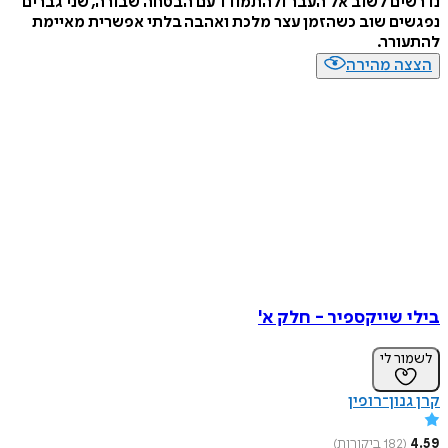
נדרשים לשוב אל העבר ולהתמודד עם הבטחה שבורה, שני גברים
נפגשים שוב כשהזמן עצר מלכת ואהבה בלתי אפשרית מאיימת
להתעורר.
הצצה מהירה
בילי שייקספיר - חלק א'
לשמור לי
קרן גנון־רופין
4.59
(
182
ביקורות
)