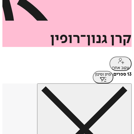
קרן
גנון־רופין
עקוב אחרי
13 ספרים
מיון וסינון