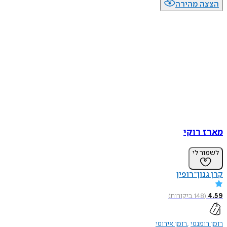
הצצה מהירה
מארז רוקי
לשמור לי
קרן גנון־רופין
4.59
(
148
ביקורות
)
רומן רומנטי
רומן אירוטי