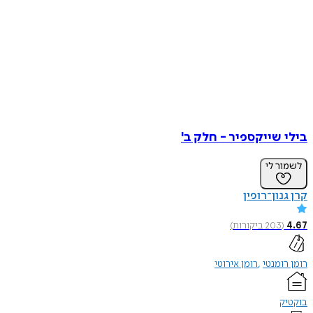
בילי שייקספיר - חלק ב'
לשמור לי
קרן גנון־רופין
4.67
(
203
ביקורות
)
רומן רומנטי
רומן אירוטי
בוקטיק