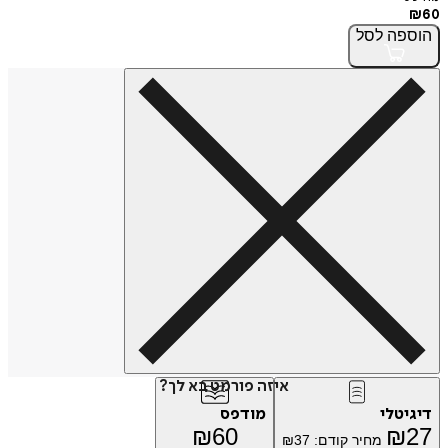
₪
60
הוספה
לסל
איזה פורמט בא לך?
דיגיטלי
מודפס
₪
60
₪
27
מחיר קודם:
37
₪