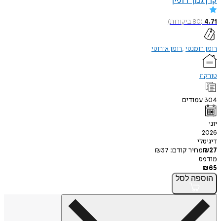
קרן גנון־רופין
4.71
(
80
ביקורות
)
רומן רומנטי
רומן אירוטי
טורקיז
304
עמודים
יוני
2026
דיגיטלי
27
₪
מחיר קודם:
37
₪
מודפס
₪
65
הוספה
לסל