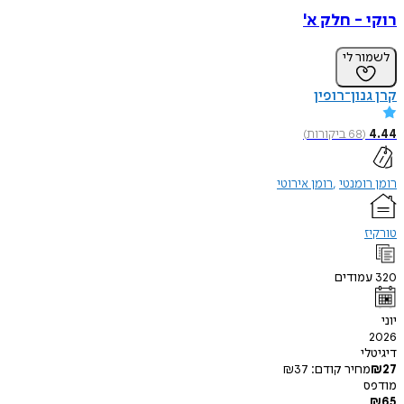
רוקי - חלק א'
לשמור לי
קרן גנון־רופין
4.44
(
68
ביקורות
)
רומן רומנטי
רומן אירוטי
טורקיז
320
עמודים
יוני
2026
דיגיטלי
27
₪
מחיר קודם:
37
₪
מודפס
₪
65