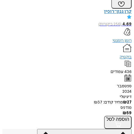
קרן גנון־רופין
4.69
(
256
ביקורות
)
רומן רומנטי
בוקטיק
436
עמודים
ספטמבר
2024
דיגיטלי
27
₪
מחיר קודם:
37
₪
מודפס
₪
59
הוספה
לסל