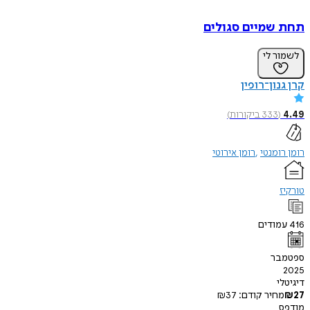
תחת שמיים סגולים
לשמור לי
קרן גנון־רופין
4.49
(
333
ביקורות
)
רומן רומנטי
רומן אירוטי
טורקיז
416
עמודים
ספטמבר
2025
דיגיטלי
27
₪
מחיר קודם:
37
₪
מודפס